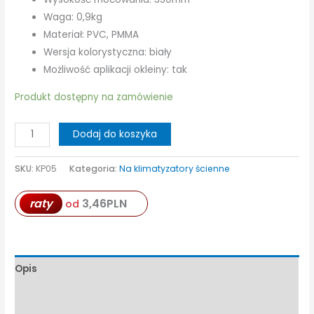
Waga: 0,9kg
Materiał: PVC, PMMA
Wersja kolorystyczna: biały
Możliwość aplikacji okleiny: tak
Produkt dostępny na zamówienie
ilość
Dodaj do koszyka
Klimoprzysłona
Bari
SKU:
KP05
Kategoria:
Na klimatyzatory ścienne
przeźroczyste
-
3,46
PLN
raty
od
deflektor
klimatyzacji
Opis
Informacje dodatkowe