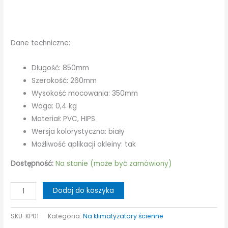
Dane techniczne:
Długość: 850mm
Szerokość: 260mm
Wysokość mocowania: 350mm
Waga: 0,4 kg
Materiał: PVC, HIPS
Wersja kolorystyczna: biały
Możliwość aplikacji okleiny: tak
Dostępność:
Na stanie (może być zamówiony)
ilość
Dodaj do koszyka
Klimoprzysłona
Corato-
SKU:
KP01
Kategoria:
Na klimatyzatory ścienne
deflektor