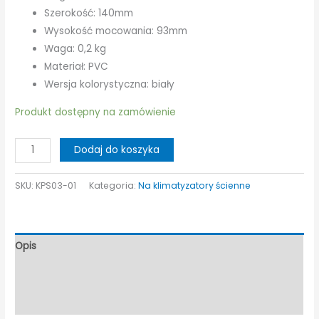
Szerokość: 140mm
Wysokość mocowania: 93mm
Waga: 0,2 kg
Materiał: PVC
Wersja kolorystyczna: biały
Produkt dostępny na zamówienie
ilość
Dodaj do koszyka
Klimoprzysłona
Fasano
SKU:
KPS03-01
Kategoria:
Na klimatyzatory ścienne
1
szt.
przeźroczysta-
Opis
deflektor
Informacje dodatkowe
Opinie (0)